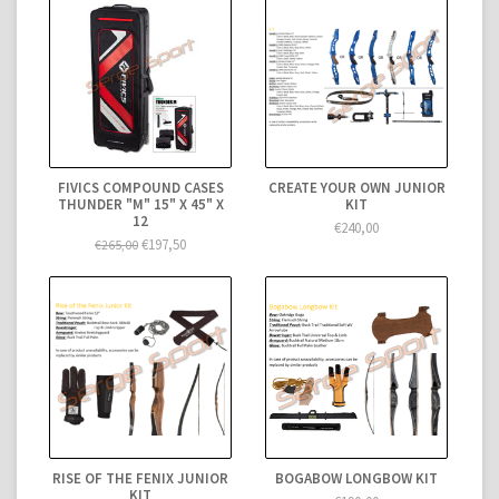
FIVICS COMPOUND CASES
CREATE YOUR OWN JUNIOR
THUNDER "M" 15" X 45" X
KIT
12
€240,00
€197,50
€265,00
RISE OF THE FENIX JUNIOR
BOGABOW LONGBOW KIT
KIT