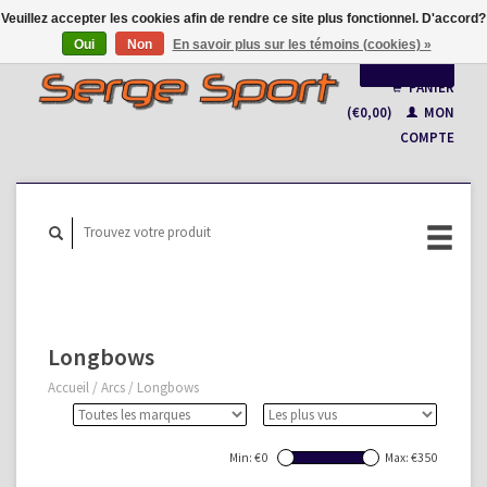
Veuillez accepter les cookies afin de rendre ce site plus fonctionnel. D'accord?
Oui
Non
En savoir plus sur les témoins (cookies) »
Français
PANIER
(€0,00)
MON
Nederlands
COMPTE
Longbows
Accueil
/
Arcs
/
Longbows
Min: €
0
Max: €
350