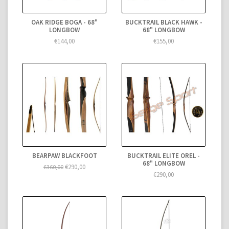
OAK RIDGE BOGA - 68"
BUCKTRAIL BLACK HAWK -
LONGBOW
68" LONGBOW
€144,00
€155,00
BEARPAW BLACKFOOT
BUCKTRAIL ELITE OREL -
68" LONGBOW
€290,00
€360,00
€290,00