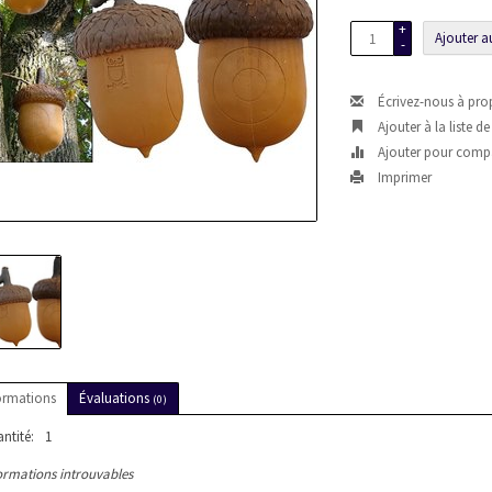
+
Ajouter a
-
Écrivez-nous à pro
Ajouter à la liste d
Ajouter pour comp
Imprimer
ormations
Évaluations
(0)
ntité:
1
ormations introuvables