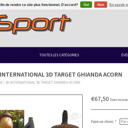
afin de rendre ce site plus fonctionnel. D'accord?
Oui
Non
En savoir p
TOUTES LES CATÉGORIES
ÉVÉ
 INTERNATIONAL 3D TARGET GHIANDA ACORN
il
/
3D INTERNATIONAL 3D TARGET GHIANDA ACORN
€67,50
Taxes incluse
Faire un choix:
*