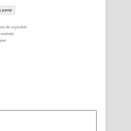
u panier
pos de ce produit
e souhaits
arer