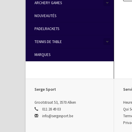
ARCHERY GAMES
NOUVEAUTÉS
PADELRACKETS
TENNIS DE TABLE
MARQUES
Serge Sport
Servi
Grootstraat 53, 3570 Alken
Heure
011 28 49 03
Qui 
info@sergesport.be
Terme
Priva