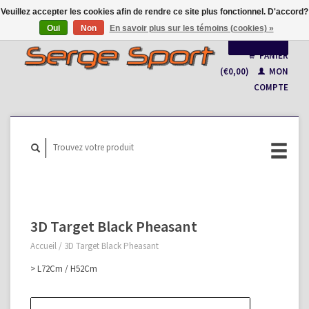
Veuillez accepter les cookies afin de rendre ce site plus fonctionnel. D'accord?
Oui
Non
En savoir plus sur les témoins (cookies) »
Français
PANIER
(€0,00)
MON
Nederlands
COMPTE
3D Target Black Pheasant
Accueil
/
3D Target Black Pheasant
> L72Cm / H52Cm