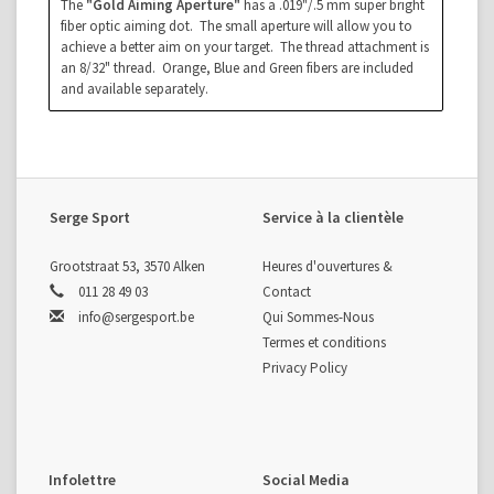
The
"Gold Aiming Aperture"
has a .019"/.5 mm super bright
fiber optic aiming dot. The small aperture will allow you to
achieve a better aim on your target. The thread attachment is
an 8/32" thread. Orange, Blue and Green fibers are included
and available separately.
Serge Sport
Service à la clientèle
Grootstraat 53, 3570 Alken
Heures d'ouvertures &
011 28 49 03
Contact
info@sergesport.be
Qui Sommes-Nous
Termes et conditions
Privacy Policy
Infolettre
Social Media