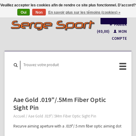
Veuillez accepter les cookies afin de rendre ce site plus fonctionnel. D'accord?
Oui
Non
En savoir plus sur les témoins (cookies) »
Français
PANIER
(€0,00)
MON
Nederlands
COMPTE
Aae Gold .019"/.5Mm Fiber Optic
Sight Pin
Accueil
/
Aae Gold .019"/.5Mm Fiber Optic Sight Pin
Recurve aiming aperture with a .019"/.5 mm fiber optic aiming dot