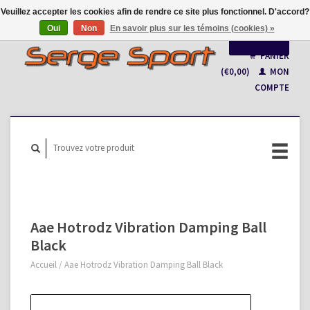
Veuillez accepter les cookies afin de rendre ce site plus fonctionnel. D'accord?
Oui
Non
En savoir plus sur les témoins (cookies) »
Français
PANIER
(€0,00)
MON
Nederlands
COMPTE
Aae Hotrodz Vibration Damping Ball
Black
Accueil
/
Aae Hotrodz Vibration Damping Ball Black