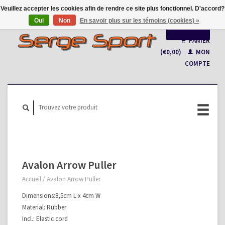
Veuillez accepter les cookies afin de rendre ce site plus fonctionnel. D'accord?
Oui
Non
En savoir plus sur les témoins (cookies) »
Français
PANIER
(€0,00)
MON
Nederlands
COMPTE
Avalon Arrow Puller
Accueil
/
Avalon Arrow Puller
Dimensions:8,5cm L x 4cm W
Material: Rubber
Incl.: Elastic cord