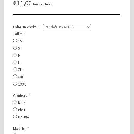
€11,00
Taxes incluses
Faire un choix:
*
Taille:
*
XS
S
M
L
XL
XXL
XXXL
Couleur:
*
Noir
Bleu
Rouge
Modèle:
*