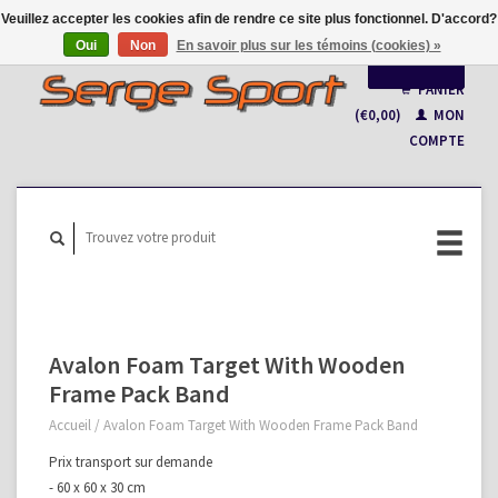
Veuillez accepter les cookies afin de rendre ce site plus fonctionnel. D'accord?
Oui
Non
En savoir plus sur les témoins (cookies) »
Français
PANIER
(€0,00)
MON
Nederlands
COMPTE
Avalon Foam Target With Wooden
Frame Pack Band
Accueil
/
Avalon Foam Target With Wooden Frame Pack Band
Prix transport sur demande
- 60 x 60 x 30 cm