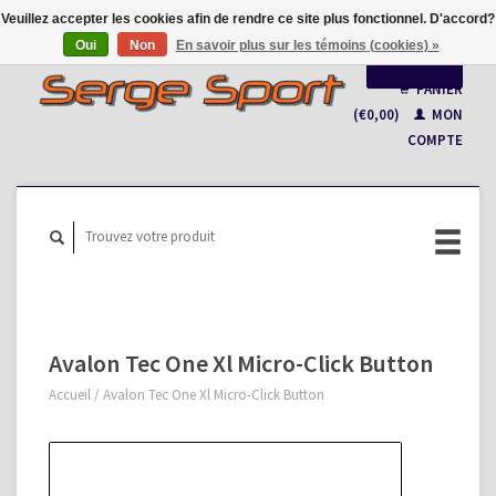
Veuillez accepter les cookies afin de rendre ce site plus fonctionnel. D'accord?
Oui
Non
En savoir plus sur les témoins (cookies) »
Français
PANIER
(€0,00)
MON
Nederlands
COMPTE
Avalon Tec One Xl Micro-Click Button
Accueil
/
Avalon Tec One Xl Micro-Click Button