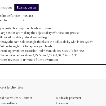
ormations
Évaluations
(0)
éro de l'article:
A051166
ntité:
2
ly adjustable compound blade arrow rest.
Large knobs are making the adjustability effortless and precise
Micro adjustability lateral and in height
Always the same blade angle thanks to the adjustability with index system
Self centering block to replace your blade
Including overdraw extension, 4 different blades & set of allen keys
Blades included are 4mm 0,25, 5mm 0,25 & 0,30, 7,7mm 0,30
Arrow rest easy to unmount from bow mount
ce à la clientèle
Modes de paiement
s d'ouvertures & Contact
Livraison
Sommes-Nous