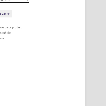
u panier
pos de ce produit
e souhaits
arer