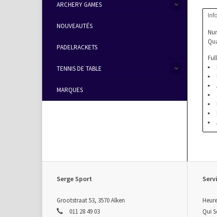
ARCHERY GAMES
Inf
NOUVEAUTÉS
Num
Qua
PADELRACKETS
Ful
TENNIS DE TABLE
MARQUES
Serge Sport
Servi
Grootstraat 53, 3570 Alken
Heure
011 28 49 03
Qui 