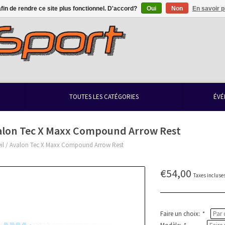
afin de rendre ce site plus fonctionnel. D'accord?
Oui
Non
En savoir p
TOUTES LES CATÉGORIES
ÉVÉ
alon Tec X Maxx Compound Arrow Rest
il
/
Avalon Tec X Maxx Compound Arrow Rest
€54,00
Taxes incluse
Faire un choix:
*