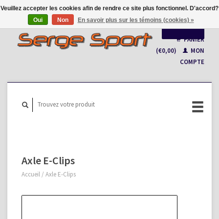
Veuillez accepter les cookies afin de rendre ce site plus fonctionnel. D'accord?
Oui
Non
En savoir plus sur les témoins (cookies) »
Français
PANIER
(€0,00)
MON
Nederlands
COMPTE
Axle E-Clips
Accueil
/
Axle E-Clips