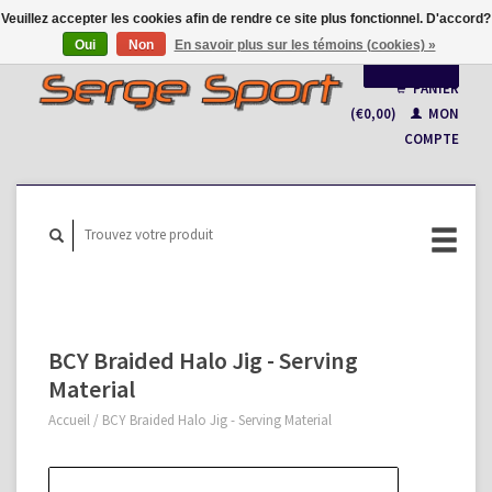
Veuillez accepter les cookies afin de rendre ce site plus fonctionnel. D'accord?
Oui
Non
En savoir plus sur les témoins (cookies) »
Français
PANIER
(€0,00)
MON
Nederlands
COMPTE
BCY Braided Halo Jig - Serving
Material
Accueil
/
BCY Braided Halo Jig - Serving Material