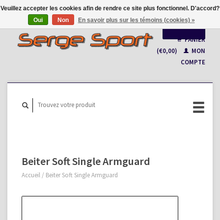
Veuillez accepter les cookies afin de rendre ce site plus fonctionnel. D'accord?
Oui
Non
En savoir plus sur les témoins (cookies) »
Français
PANIER
(€0,00)
MON
Nederlands
COMPTE
Beiter Soft Single Armguard
Accueil
/
Beiter Soft Single Armguard