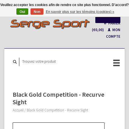
Veuillez accepter les cookies afin de rendre ce site plus fonctionnel. D'accord?
Oui
Non
En savoir plus sur les témoins (cookies) »
Français
PANIER
(€0,00)
MON
Nederlands
COMPTE
Black Gold Competition - Recurve
Sight
Accueil
/
Black Gold Competition - Recurve Sight