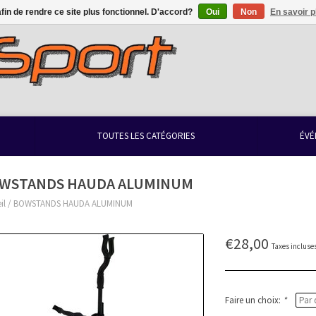
afin de rendre ce site plus fonctionnel. D'accord?
Oui
Non
En savoir p
TOUTES LES CATÉGORIES
ÉVÉ
WSTANDS HAUDA ALUMINUM
il
/
BOWSTANDS HAUDA ALUMINUM
€28,00
Taxes incluse
Faire un choix:
*