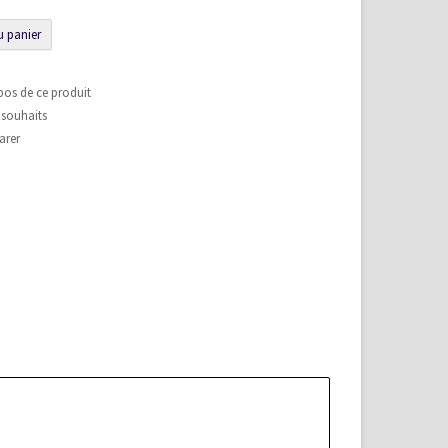
u panier
pos de ce produit
e souhaits
arer