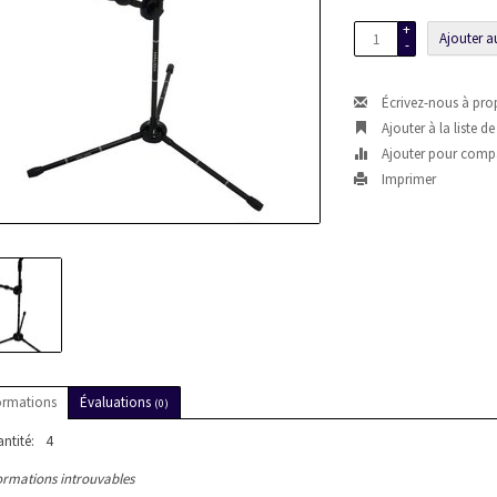
+
Ajouter a
-
Écrivez-nous à pro
Ajouter à la liste d
Ajouter pour comp
Imprimer
ormations
Évaluations
(0)
ntité:
4
ormations introuvables