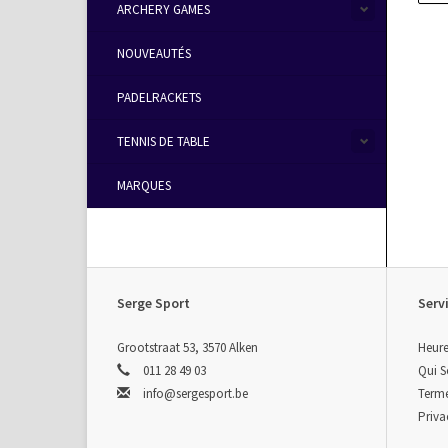
ARCHERY GAMES
NOUVEAUTÉS
PADELRACKETS
TENNIS DE TABLE
MARQUES
Serge Sport
Servi
Grootstraat 53, 3570 Alken
Heure
011 28 49 03
Qui 
info@sergesport.be
Terme
Priva