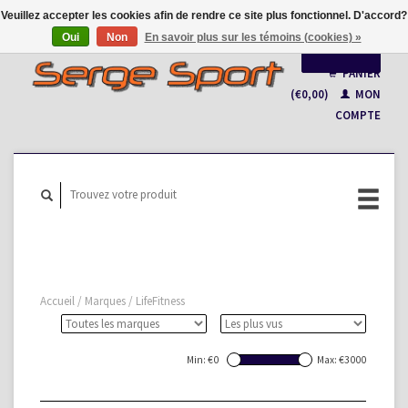
Veuillez accepter les cookies afin de rendre ce site plus fonctionnel. D'accord?
Oui
Non
En savoir plus sur les témoins (cookies) »
Français
PANIER
(€0,00)
MON
Nederlands
COMPTE
Accueil
/
Marques
/
LifeFitness
Min: €
0
Max: €
3000