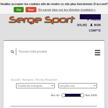
Veuillez accepter les cookies afin de rendre ce site plus fonctionnel. D'accord?
Oui
Non
En savoir plus sur les témoins (cookies) »
Français
PANIER
(€0,00)
MON
Nederlands
COMPTE
Accueil
/
Marques
/
Rocky Mountain
Min: €
0
Max: €
600