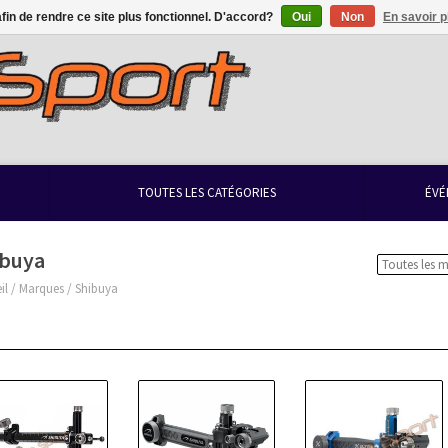
afin de rendre ce site plus fonctionnel. D'accord?
Oui
Non
En savoir p
TOUTES LES CATÉGORIES
ÉVÉ
ibuya
il
/
Marques
/
Shibuya