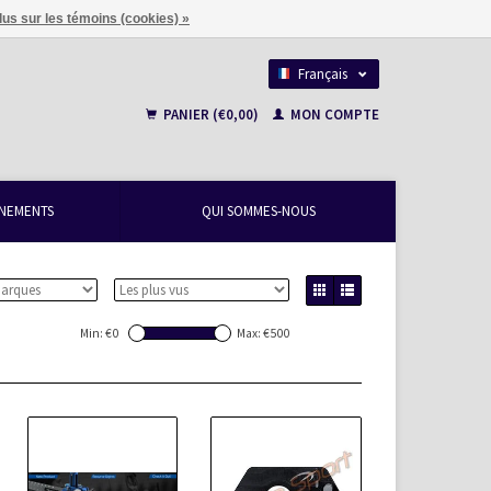
lus sur les témoins (cookies) »
Français
Nederlands
PANIER (€0,00)
MON COMPTE
NEMENTS
QUI SOMMES-NOUS
Min: €
0
Max: €
500