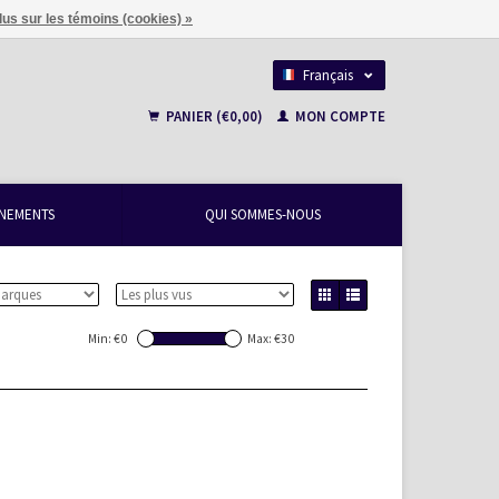
lus sur les témoins (cookies) »
Français
Nederlands
PANIER (€0,00)
MON COMPTE
NEMENTS
QUI SOMMES-NOUS
Min: €
0
Max: €
30