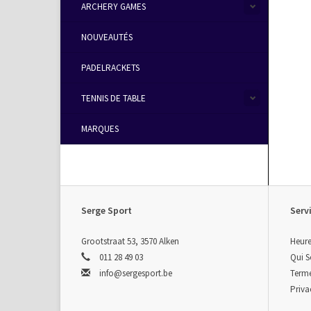
ARCHERY GAMES
NOUVEAUTÉS
PADELRACKETS
TENNIS DE TABLE
MARQUES
Serge Sport
Servi
Grootstraat 53, 3570 Alken
Heure
011 28 49 03
Qui 
info@sergesport.be
Terme
Priva