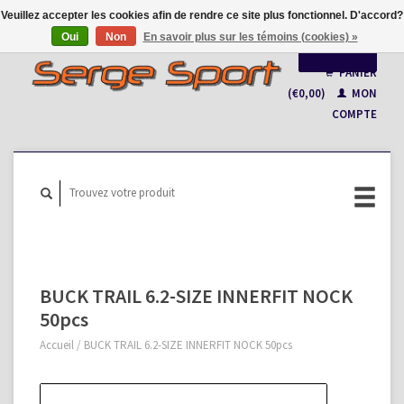
Veuillez accepter les cookies afin de rendre ce site plus fonctionnel. D'accord?
Oui
Non
En savoir plus sur les témoins (cookies) »
Français
PANIER
(€0,00)
MON
Nederlands
COMPTE
BUCK TRAIL 6.2-SIZE INNERFIT NOCK
50pcs
Accueil
/
BUCK TRAIL 6.2-SIZE INNERFIT NOCK 50pcs