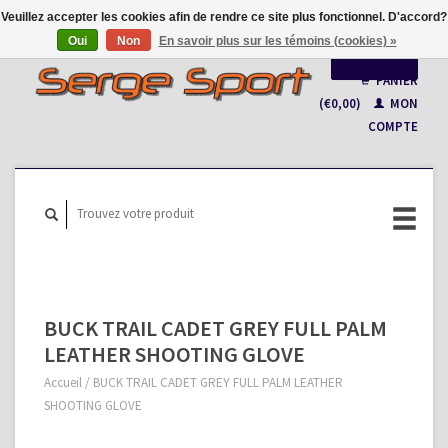
Veuillez accepter les cookies afin de rendre ce site plus fonctionnel. D'accord?
Oui
Non
En savoir plus sur les témoins (cookies) »
Français
PANIER
(€0,00)
MON
Nederlands
COMPTE
BUCK TRAIL CADET GREY FULL PALM
LEATHER SHOOTING GLOVE
Accueil
/
BUCK TRAIL CADET GREY FULL PALM LEATHER
SHOOTING GLOVE