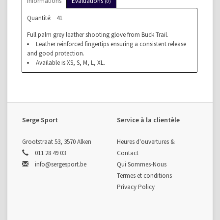
Informations
Évaluations
(0)
Quantité:
41
Full palm grey leather shooting glove from Buck Trail.
Leather reinforced fingertips ensuring a consistent release
and good protection.
Available is XS, S, M, L, XL.
Serge Sport
Service à la clientèle
Grootstraat 53, 3570 Alken
Heures d'ouvertures &
011 28 49 03
Contact
info@sergesport.be
Qui Sommes-Nous
Termes et conditions
Privacy Policy