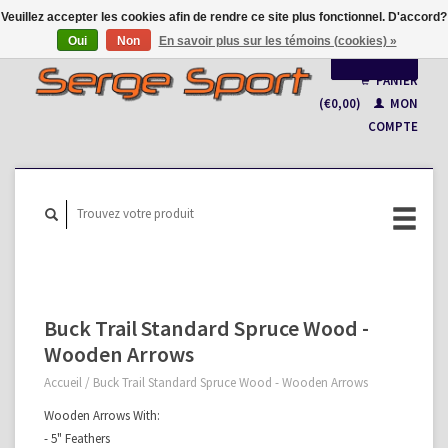
Veuillez accepter les cookies afin de rendre ce site plus fonctionnel. D'accord?
Oui
Non
En savoir plus sur les témoins (cookies) »
Français
PANIER
(€0,00)
MON
Nederlands
COMPTE
Buck Trail Standard Spruce Wood -
Wooden Arrows
Accueil
/
Buck Trail Standard Spruce Wood - Wooden Arrows
Wooden Arrows With:
- 5" Feathers