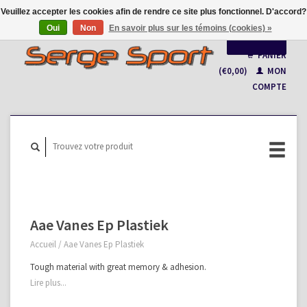
Veuillez accepter les cookies afin de rendre ce site plus fonctionnel. D'accord?
Oui
Non
En savoir plus sur les témoins (cookies) »
Français
PANIER
(€0,00)
MON
Nederlands
COMPTE
Aae Vanes Ep Plastiek
Accueil
/
Aae Vanes Ep Plastiek
Tough material with great memory & adhesion.
Lire plus...