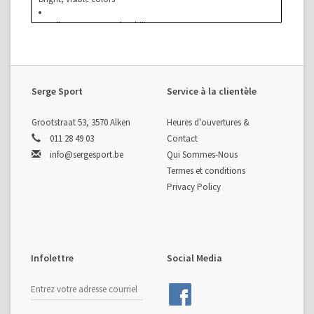
Excellent memory & durability
Available in:
Five Sizes: 16, 23, 26, 40, or 50
Ten Colors: Black, Blue, Bright Green, Fire Orange, Hot
Serge Sport
Service à la clientèle
Pink, Purple, Red, Sunset Gold, White, or Yellow
Grootstraat 53, 3570 Alken
Heures d'ouvertures &
011 28 49 03
Contact
info@sergesport.be
Qui Sommes-Nous
Termes et conditions
Privacy Policy
Infolettre
Social Media