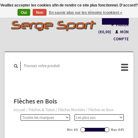
Veuillez accepter les cookies afin de rendre ce site plus fonctionnel. D'accord?
Oui
Non
En savoir plus sur les témoins (cookies) »
Français
PANIER
(€0,00)
MON
Nederlands
COMPTE
Flèches en Bois
Accueil
/
Flèches & Tubes
/
Flèches Montées
/
Flèches en Bois
Min: €
0
Max: €
45