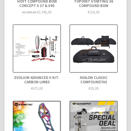
HOYT COMPOUND BOW
TOPOINT STARTING 36
CONCEPT X 37 & X40
COMPOUND BOW
€1.945,00
€210,00
€2.090,00
EVOLIUM ADVANCED II KIT-
AVALON CLASSIC
CARBON LIMBS
COMPOUNDTAS
€675,00
€55,00