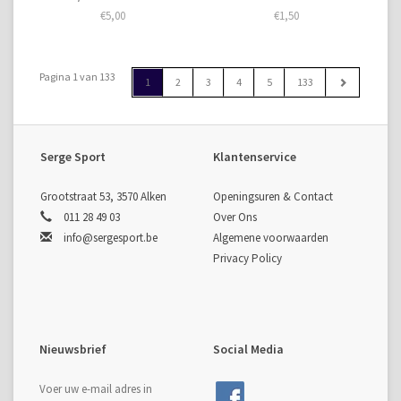
€5,00
€1,50
Pagina 1 van 133
1
2
3
4
5
133
Serge Sport
Klantenservice
Grootstraat 53, 3570 Alken
Openingsuren & Contact
011 28 49 03
Over Ons
info@sergesport.be
Algemene voorwaarden
Privacy Policy
Nieuwsbrief
Social Media