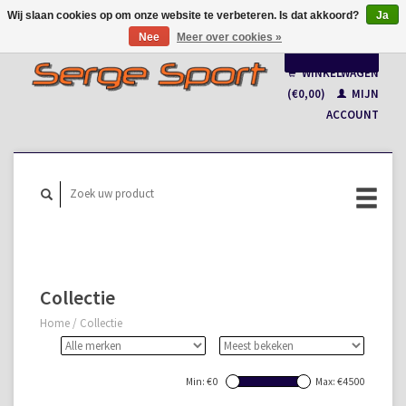
Wij slaan cookies op om onze website te verbeteren. Is dat akkoord?
Ja
Nee
Meer over cookies »
Nederlands
WINKELWAGEN
Français
(€0,00)
MIJN
ACCOUNT
Collectie
Home
/
Collectie
Min: €
0
Max: €
4500