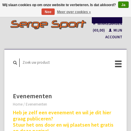
Wij slaan cookies op om onze website te verbeteren. Is dat akkoord?
Ja
Nee
Meer over cookies »
Nederlands
WINKELWAGEN
Français
(€0,00)
MIJN
ACCOUNT
Evenementen
Home
/
Evenementen
Heb je zelf een evenement en wil je dit hier
graag publiceren?
Stuur het ons door en wij plaatsen het gratis
op deze pagina!