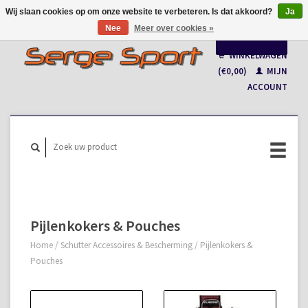
Wij slaan cookies op om onze website te verbeteren. Is dat akkoord?
Ja
Nee
Meer over cookies »
Nederlands
WINKELWAGEN
Français
(€0,00)
MIJN
ACCOUNT
Pijlenkokers & Pouches
Home
/
Schutter Accessoires & Bescherming
/
Pijlenkokers &
Pouches