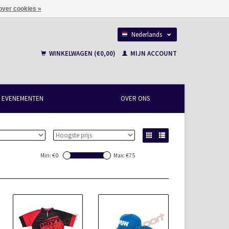
over cookies »
Nederlands
Français
WINKELWAGEN (€0,00)
MIJN ACCOUNT
EVENEMENTEN
OVER ONS
Min: €
0
Max: €
75