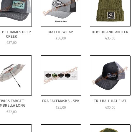
T PET DAMES DEEP
MATTHEW CAP
HOYT BEANIE ANTLER
CREEK
€36,00
€35,00
€37,00
FIVICS TARGET
ERA FACEMASKS - 5PK
TRU BALL HAT FLAT
MBRELLA LONG
€31,00
€30,00
€32,00