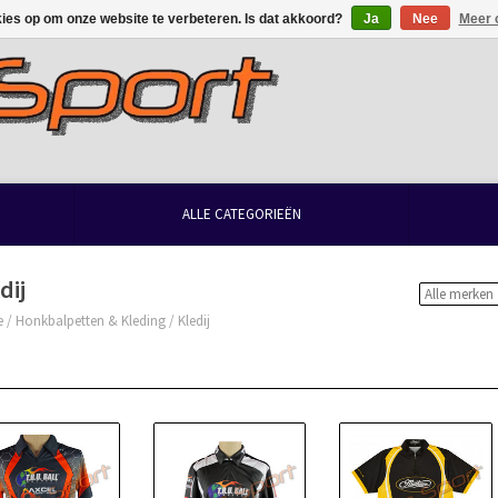
kies op om onze website te verbeteren. Is dat akkoord?
Ja
Nee
Meer 
ALLE CATEGORIEËN
dij
e
/
Honkbalpetten & Kleding
/
Kledij