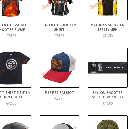
U BALL T-SHIRT
TRU BALL SHOOTER
MATHEWS SHOOTER
HOOTER FLAME
SHIRT
JERSEY MEN
€74,99
€74,99
€74,50
 T-SHIRT MEN'S X
PSE PET PATRIOT
SKYLON SHOOTER
COUNT HOYT
SHIRT BLACK/GREY
€40,50
€42,50
€40,00