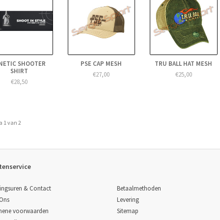
NETIC SHOOTER
PSE CAP MESH
TRU BALL HAT MESH
SHIRT
€27,00
€25,00
€28,50
a 1 van 2
tenservice
Betaalmethoden
ingsuren & Contact
Levering
 Ons
Sitemap
mene voorwaarden