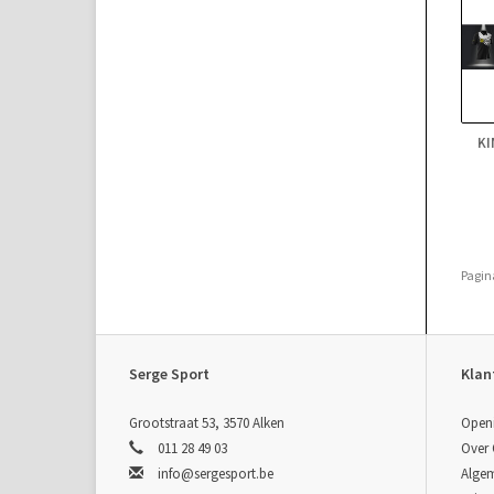
KI
Pagin
Serge Sport
Klan
Grootstraat 53, 3570 Alken
Open
011 28 49 03
Over
info@sergesport.be
Alge