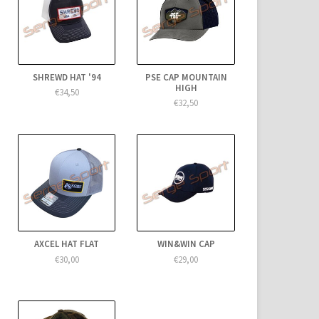
SHREWD HAT '94
PSE CAP MOUNTAIN
HIGH
€34,50
€32,50
AXCEL HAT FLAT
WIN&WIN CAP
€30,00
€29,00