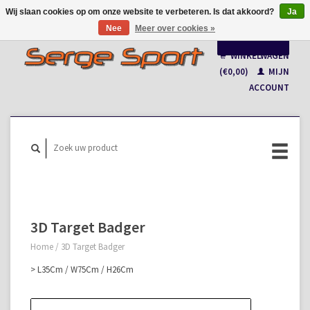
Wij slaan cookies op om onze website te verbeteren. Is dat akkoord?
Ja
Nee
Meer over cookies »
Nederlands
WINKELWAGEN
Français
(€0,00)
MIJN
ACCOUNT
3D Target Badger
Home
/
3D Target Badger
> L35Cm / W75Cm / H26Cm