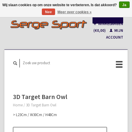
Wij slaan cookies op om onze website te verbeteren. Is dat akkoord?
Ja
Nee
Meer over cookies »
Nederlands
WINKELWAGEN
Français
(€0,00)
MIJN
ACCOUNT
3D Target Barn Owl
Home
/
3D Target Barn Owl
> L23Cm / W30Cm / H48Cm