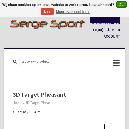
Wij slaan cookies op om onze website te verbeteren. Is dat akkoord?
Ja
Nee
Meer over cookies »
Nederlands
WINKELWAGEN
Français
(€0,00)
MIJN
ACCOUNT
3D Target Pheasant
Home
/
3D Target Pheasant
> L72Cm / H52Cm