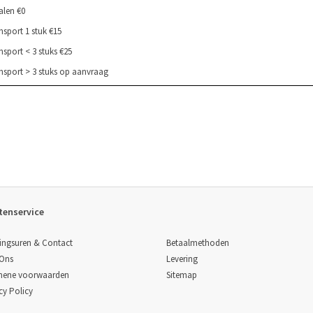
alen €0
nsport 1 stuk €15
nsport < 3 stuks €25
nsport > 3 stuks op aanvraag
tenservice
Betaalmethoden
ingsuren & Contact
Levering
 Ons
Sitemap
mene voorwaarden
cy Policy