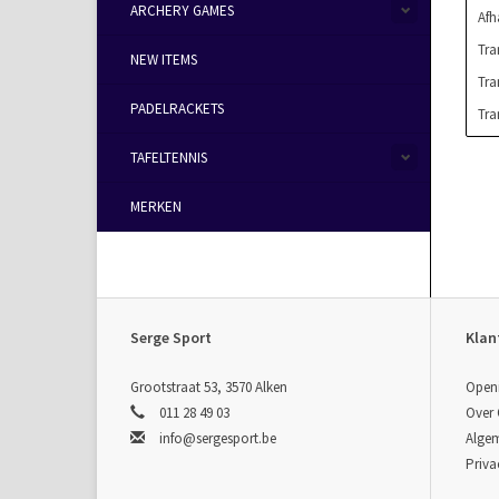
ARCHERY GAMES
Afh
Tra
NEW ITEMS
Tra
PADELRACKETS
Tra
TAFELTENNIS
MERKEN
Serge Sport
Klan
Grootstraat 53, 3570 Alken
Open
011 28 49 03
Over
info@sergesport.be
Alge
Priva