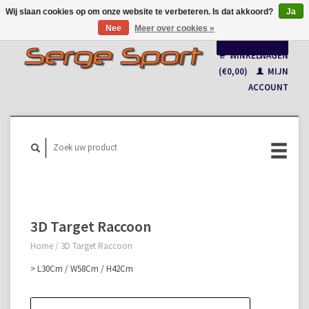
Wij slaan cookies op om onze website te verbeteren. Is dat akkoord?
Ja
Nee
Meer over cookies »
Nederlands
WINKELWAGEN
Français
(€0,00)
MIJN
ACCOUNT
3D Target Raccoon
Home
/
3D Target Raccoon
> L30Cm / W58Cm / H42Cm