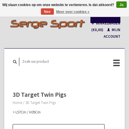
Wij slaan cookies op om onze website te verbeteren. Is dat akkoord?
Ja
Nee
Meer over cookies »
Nederlands
WINKELWAGEN
Français
(€0,00)
MIJN
ACCOUNT
3D Target Twin Pigs
Home
/
3D Target Twin Pigs
> L57Cm / H35Cm