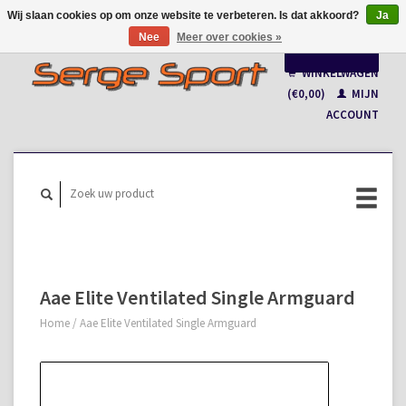
Wij slaan cookies op om onze website te verbeteren. Is dat akkoord?
Ja
Nee
Meer over cookies »
Nederlands
WINKELWAGEN
Français
(€0,00)
MIJN
ACCOUNT
Aae Elite Ventilated Single Armguard
Home
/
Aae Elite Ventilated Single Armguard