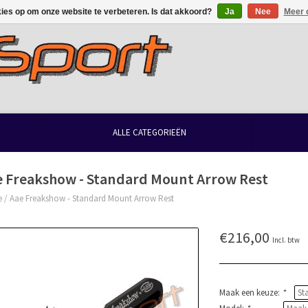
kies op om onze website te verbeteren. Is dat akkoord?
Ja
Nee
Meer 
ALLE CATEGORIEËN
e Freakshow - Standard Mount Arrow Rest
e
/
Aae Freakshow - Standard Mount Arrow Rest
€216,00
Incl. btw
Maak een keuze:
*