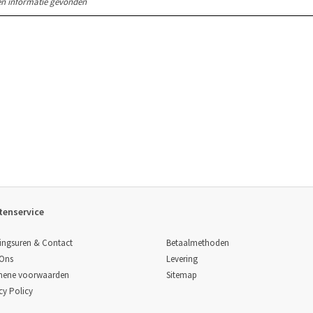
n informatie gevonden
tenservice
Betaalmethoden
ingsuren & Contact
Levering
 Ons
Sitemap
mene voorwaarden
cy Policy