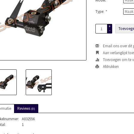
Model:
*
Type:
*
+
Toevoege
-
Email ons over dit
Aan verlanglijst to
Toevoegen om te ve
Afdrukken
ormatie
Reviews
(0)
ikelnummer:
A032556
tal:
1