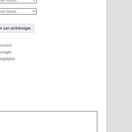
n aan winkelwagen
 product
evoegen
rgelijken