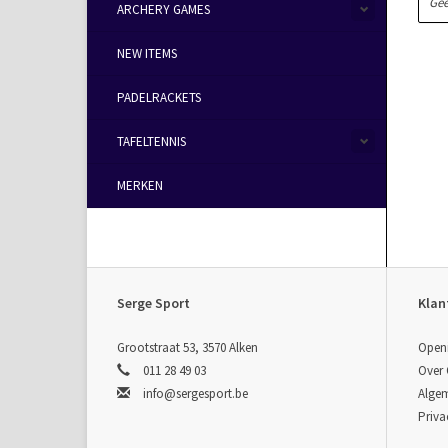
Gee
ARCHERY GAMES
NEW ITEMS
PADELRACKETS
TAFELTENNIS
MERKEN
Serge Sport
Klan
Grootstraat 53, 3570 Alken
Open
011 28 49 03
Over
info@sergesport.be
Alge
Priva