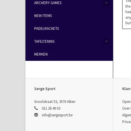
The
ARCHERY GAMES
the
hea
NEW ITEMS
any
hun
PADELRACKETS
TAFELTENNIS
MERKEN
Serge Sport
Klan
Grootstraat 53, 3570 Alken
Open
011 28 49 03
Over
info@sergesport.be
Alge
Priva