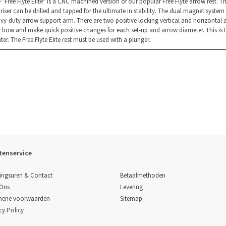
 "Free Flyte Elite" is a CNC machined version of our popular Free Flyte arrow rest. T
 riser can be drilled and tapped for the ultimate in stability. The dual magnet sys
vy-duty arrow support arm. There are two positive locking vertical and horizontal adj
 bow and make quick positive changes for each set-up and arrow diameter. This is the 
ter. The Free Flyte Elite rest must be used with a plunger.
tenservice
Betaalmethoden
ingsuren & Contact
Levering
 Ons
Sitemap
mene voorwaarden
cy Policy