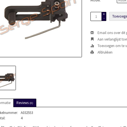
Model:
*
+
Toevoege
-
Email ons over dit
Aan verlanglijst to
Toevoegen om te ve
Afdrukken
ormatie
Reviews
(0)
ikelnummer:
A032553
tal:
4