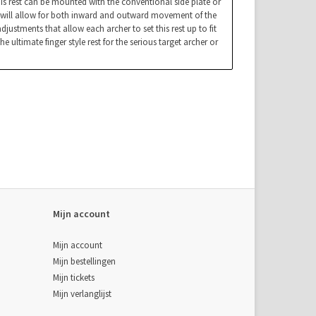
his rest can be mounted with the conventional side plate or
tem will allow for both inward and outward movement of the
ustments that allow each archer to set this rest up to fit
ultimate finger style rest for the serious target archer or
Mijn account
Mijn account
Mijn bestellingen
Mijn tickets
Mijn verlanglijst