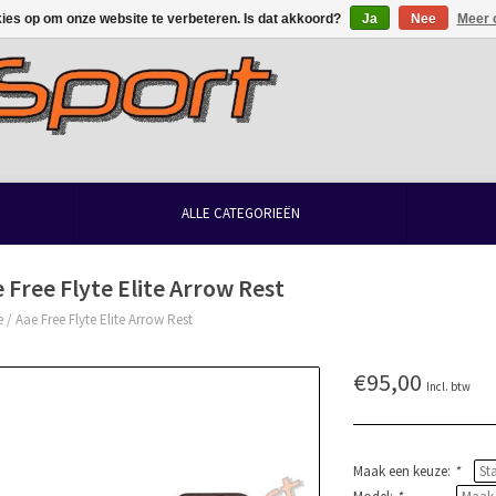
kies op om onze website te verbeteren. Is dat akkoord?
Ja
Nee
Meer 
ALLE CATEGORIEËN
 Free Flyte Elite Arrow Rest
e
/
Aae Free Flyte Elite Arrow Rest
€95,00
Incl. btw
Maak een keuze:
*