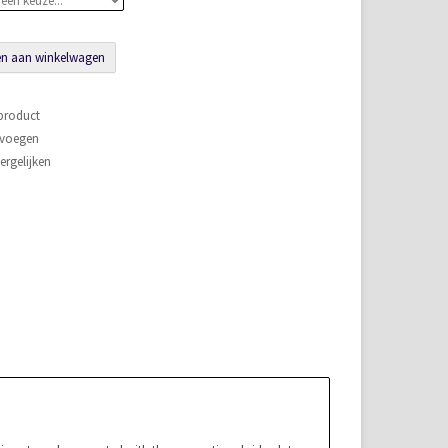
n aan winkelwagen
 product
evoegen
rgelijken