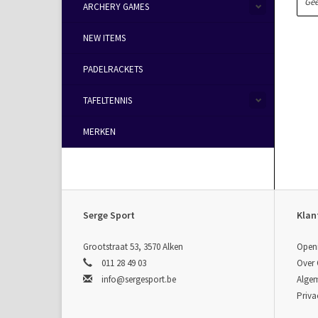
Gee
ARCHERY GAMES
NEW ITEMS
PADELRACKETS
TAFELTENNIS
MERKEN
Serge Sport
Klan
Grootstraat 53, 3570 Alken
Open
011 28 49 03
Over
info@sergesport.be
Alge
Priva