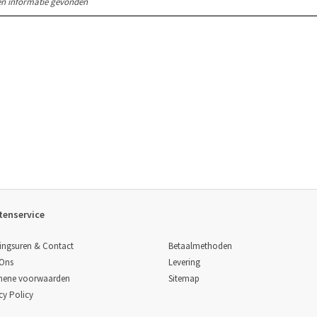
n informatie gevonden
tenservice
Betaalmethoden
ingsuren & Contact
Levering
 Ons
Sitemap
mene voorwaarden
cy Policy