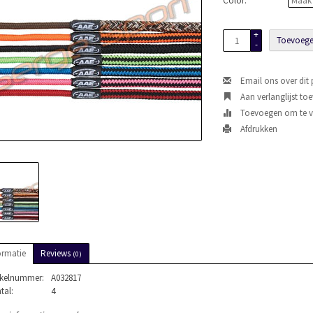
Color:
*
+
Toevoege
-
Email ons over dit
Aan verlanglijst to
Toevoegen om te ve
Afdrukken
ormatie
Reviews
(0)
ikelnummer:
A032817
tal:
4