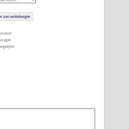
n aan winkelwagen
 product
evoegen
rgelijken