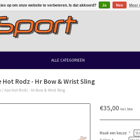
kies op om onze website te verbeteren. Is dat akkoord?
Ja
Nee
Meer 
ALLE CATEGORIEËN
 Hot Rodz - Hr Bow & Wrist Sling
e
/
Aae Hot Rodz - Hr Bow & Wrist Sling
€35,00
Incl. btw
Maak een keuze:
*