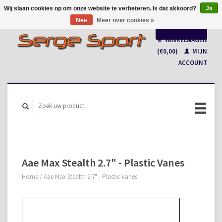
Wij slaan cookies op om onze website te verbeteren. Is dat akkoord?
Ja
Nee
Meer over cookies »
Nederlands
WINKELWAGEN
Français
(€0,00)
MIJN
ACCOUNT
Aae Max Stealth 2.7" - Plastic Vanes
Home
/
Aae Max Stealth 2.7" - Plastic Vanes