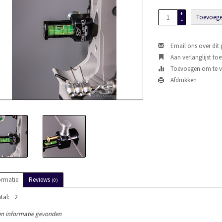
+
Toevoege
-
Email ons over dit
Aan verlanglijst to
Toevoegen om te ve
Afdrukken
ormatie
Reviews
(0)
tal:
2
n informatie gevonden