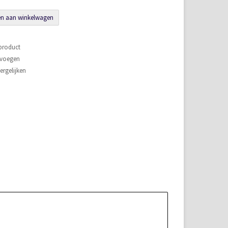
n aan winkelwagen
 product
evoegen
rgelijken