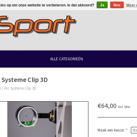
kies op om onze website te verbeteren. Is dat akkoord?
Ja
Nee
Meer 
ALLE CATEGORIEËN
 Systeme Clip 3D
e
/
Arc Systeme Clip 3D
€64,00
Incl. btw
Maak een keuze:
*