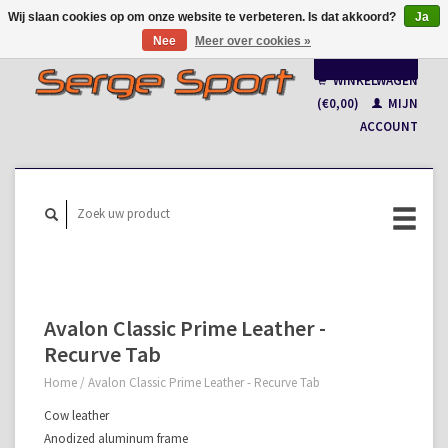
Wij slaan cookies op om onze website te verbeteren. Is dat akkoord?
Ja
Nee
Meer over cookies »
Nederlands
WINKELWAGEN
Français
(€0,00)
MIJN
ACCOUNT
Avalon Classic Prime Leather -
Recurve Tab
Home
/
Avalon Classic Prime Leather - Recurve Tab
Cow leather
Anodized aluminum frame