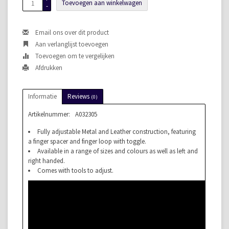
Toevoegen aan winkelwagen
-
Email ons over dit product
Aan verlanglijst toevoegen
Toevoegen om te vergelijken
Afdrukken
Informatie
Reviews
(0)
Artikelnummer:
A032305
Fully adjustable Metal and Leather construction, featuring
a finger spacer and finger loop with toggle.
Available in a range of sizes and colours as well as left and
right handed.
Comes with tools to adjust.