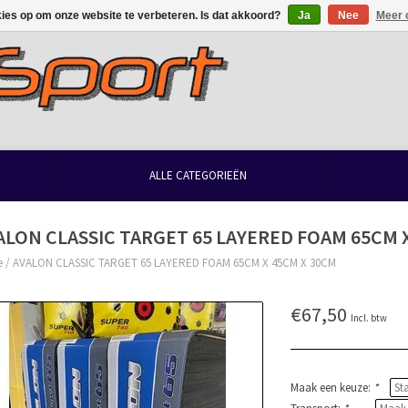
kies op om onze website te verbeteren. Is dat akkoord?
Ja
Nee
Meer 
ALLE CATEGORIEËN
ALON CLASSIC TARGET 65 LAYERED FOAM 65CM 
e
/
AVALON CLASSIC TARGET 65 LAYERED FOAM 65CM X 45CM X 30CM
€67,50
Incl. btw
Maak een keuze:
*