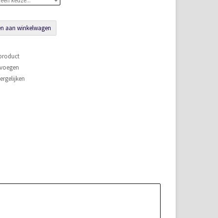
n aan winkelwagen
 product
evoegen
rgelijken