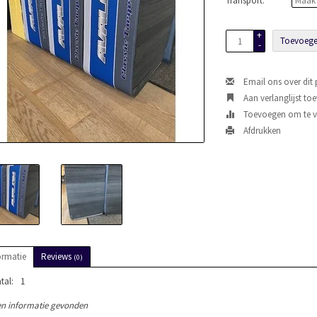
Transport:
*
+
Toevoege
-
Email ons over dit
Aan verlanglijst to
Toevoegen om te ve
Afdrukken
ormatie
Reviews
(0)
tal:
1
n informatie gevonden