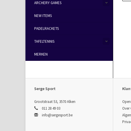
ARCHERY GAMES
NEW ITEMS
PADELRACKETS
TAFELTENNIS
MERKEN
Serge Sport
Klan
Grootstraat 53, 3570 Alken
Open
011 28 49 03
Over
info@sergesport.be
Alge
Priva