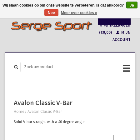
Wij slaan cookies op om onze website te verbeteren. Is dat akkoord?
Ja
Nee
Meer over cookies »
Nederlands
WINKELWAGEN
Français
(€0,00)
MIJN
ACCOUNT
Avalon Classic V-Bar
Home
/
Avalon Classic V-Bar
Solid V-bar straight with a 40 degree angle