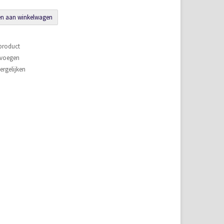
n aan winkelwagen
 product
evoegen
rgelijken