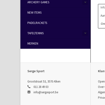
ARCHERY GAMES
Inf
NEW ITEMS
Aan
PADELRACKETS
Gee
TAFELTENNIS
MERKEN
Serge Sport
Klan
Grootstraat 53, 3570 Alken
Open
011 28 49 03
Over
info@sergesport.be
Alge
Priva