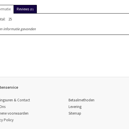
ormatie
Reviews
(0)
tal:
25
n informatie gevonden
tenservice
Betaalmethoden
ingsuren & Contact
Levering
 Ons
Sitemap
mene voorwaarden
cy Policy