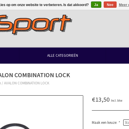
kies op om onze website te verbeteren. Is dat akkoord?
Ja
Nee
Meer 
ALLE CATEGORIEËN
ALON COMBINATION LOCK
e
/
AVALON COMBINATION LOCK
€13,50
Incl. btw
Maak een keuze:
*