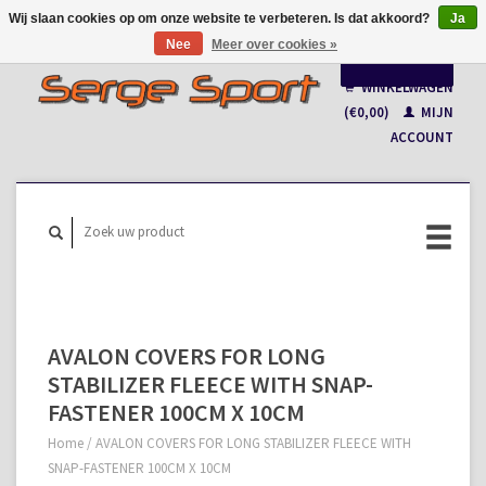
Wij slaan cookies op om onze website te verbeteren. Is dat akkoord?
Ja
Nee
Meer over cookies »
Nederlands
WINKELWAGEN
Français
(€0,00)
MIJN
ACCOUNT
AVALON COVERS FOR LONG
STABILIZER FLEECE WITH SNAP-
FASTENER 100CM X 10CM
Home
/
AVALON COVERS FOR LONG STABILIZER FLEECE WITH
SNAP-FASTENER 100CM X 10CM