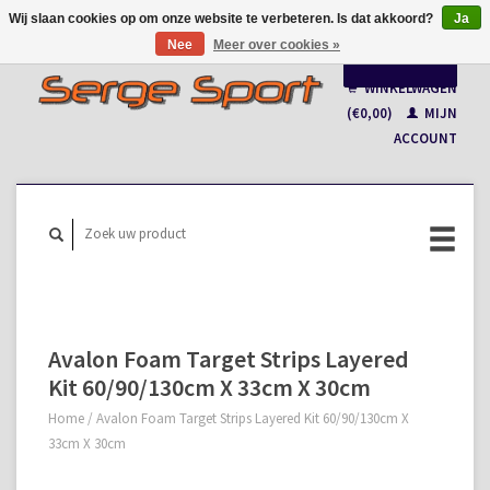
Wij slaan cookies op om onze website te verbeteren. Is dat akkoord?
Ja
Nee
Meer over cookies »
Nederlands
WINKELWAGEN
Français
(€0,00)
MIJN
ACCOUNT
Avalon Foam Target Strips Layered
Kit 60/90/130cm X 33cm X 30cm
Home
/
Avalon Foam Target Strips Layered Kit 60/90/130cm X
33cm X 30cm