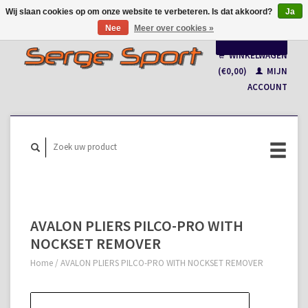
Wij slaan cookies op om onze website te verbeteren. Is dat akkoord?
Ja
Nee
Meer over cookies »
Nederlands
WINKELWAGEN
Français
(€0,00)
MIJN
ACCOUNT
AVALON PLIERS PILCO-PRO WITH
NOCKSET REMOVER
Home
/
AVALON PLIERS PILCO-PRO WITH NOCKSET REMOVER