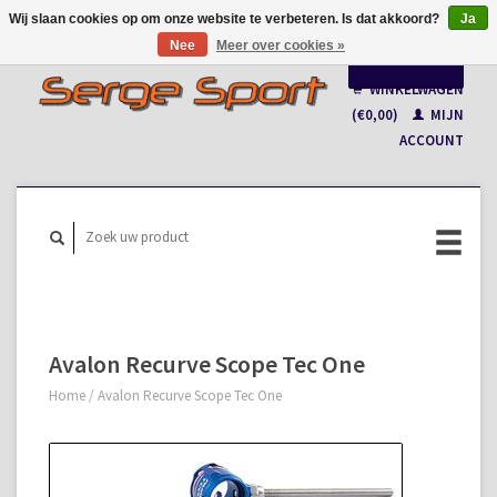
Wij slaan cookies op om onze website te verbeteren. Is dat akkoord?
Ja
Nee
Meer over cookies »
Nederlands
WINKELWAGEN
Français
(€0,00)
MIJN
ACCOUNT
Avalon Recurve Scope Tec One
Home
/
Avalon Recurve Scope Tec One