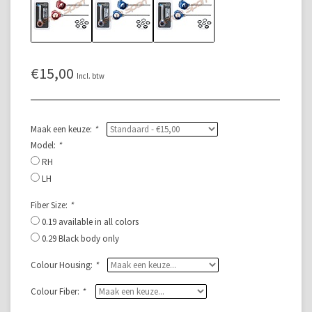
€15,00
Incl. btw
Maak een keuze:
*
Model:
*
RH
LH
Fiber Size:
*
0.19 available in all colors
0.29 Black body only
Colour Housing:
*
Colour Fiber:
*