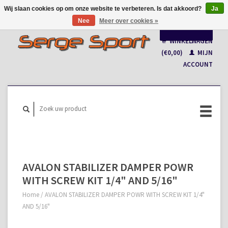
Wij slaan cookies op om onze website te verbeteren. Is dat akkoord?
Ja
Nee
Meer over cookies »
Nederlands
WINKELWAGEN
Français
(€0,00)
MIJN
ACCOUNT
AVALON STABILIZER DAMPER POWR
WITH SCREW KIT 1/4" AND 5/16"
Home
/
AVALON STABILIZER DAMPER POWR WITH SCREW KIT 1/4"
AND 5/16"